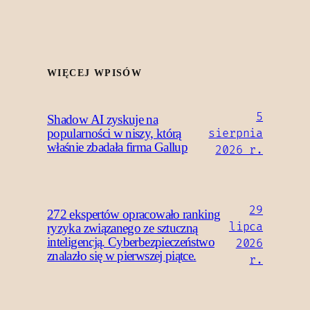
WIĘCEJ WPISÓW
5
Shadow AI zyskuje na
popularności w niszy, którą
sierpnia
właśnie zbadała firma Gallup
2026 r.
29
272 ekspertów opracowało ranking
lipca
ryzyka związanego ze sztuczną
inteligencją. Cyberbezpieczeństwo
2026
znalazło się w pierwszej piątce.
r.