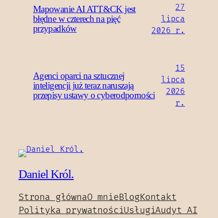
27
Mapowanie AI ATT&CK jest
błędne w czterech na pięć
lipca
przypadków
2026 r.
15
Agenci oparci na sztucznej
lipca
inteligencji już teraz naruszają
2026
przepisy ustawy o cyberodporności
r.
Daniel Król.
Strona główna
O mnie
Blog
Kontakt
Polityka prywatności
Usługi
Audyt AI